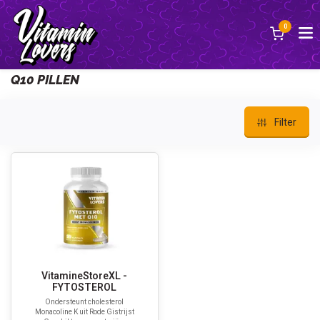
0
Zurück
Q10 PILLEN
Filter
VitamineStoreXL -
FYTOSTEROL
Ondersteunt cholesterol
Monacoline K uit Rode Gistrijst