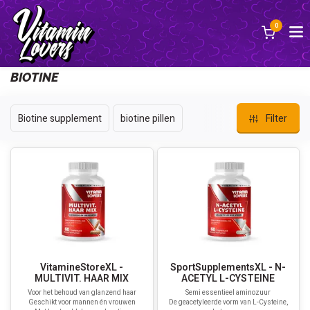
0
Zurück
BIOTINE
Biotine supplement
biotine pillen
Filter
VitamineStoreXL -
SportSupplementsXL - N-
MULTIVIT. HAAR MIX
ACETYL L-CYSTEINE
Voor het behoud van glanzend haar
Semi essentieel aminozuur
Geschikt voor mannen én vrouwen
De geacetyleerde vorm van L-Cysteine,