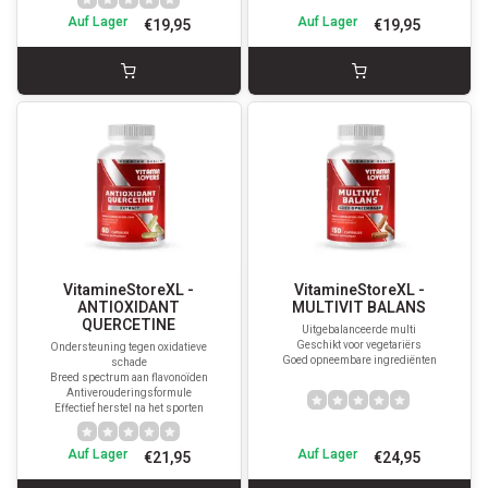
Auf Lager
Auf Lager
€19,95
€19,95
VitamineStoreXL -
VitamineStoreXL -
ANTIOXIDANT
MULTIVIT BALANS
QUERCETINE
Uitgebalanceerde multi
Geschikt voor vegetariërs
Ondersteuning tegen oxidatieve
Goed opneembare ingrediënten
schade
Breed spectrum aan flavonoïden
Antiverouderingsformule
Effectief herstel na het sporten
Auf Lager
Auf Lager
€21,95
€24,95