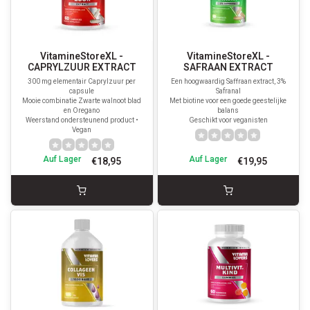
VitamineStoreXL -
VitamineStoreXL -
CAPRYLZUUR EXTRACT
SAFRAAN EXTRACT
300 mg elementair Caprylzuur per
Een hoogwaardig Saffraan extract, 3%
capsule
Safranal
Mooie combinatie Zwarte walnoot blad
Met biotine voor een goede geestelijke
en Oregano
balans
Weerstand ondersteunend product •
Geschikt voor veganisten
Vegan
Auf Lager
Auf Lager
€18,95
€19,95