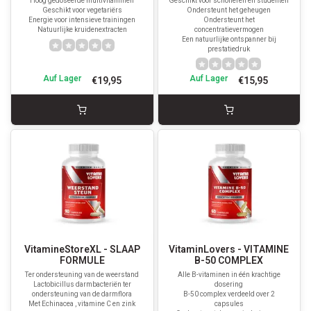
Hoog gedoseerde multivitaminen
Geschikt voor scholieren en studenten
Geschikt voor vegetariërs
Ondersteunt het geheugen
Energie voor intensieve trainingen
Ondersteunt het
Natuurlijke kruidenextracten
concentratievermogen
Een natuurlijke ontspanner bij
prestatiedruk
Auf Lager
Auf Lager
€19,95
€15,95
VitamineStoreXL - SLAAP
VitaminLovers - VITAMINE
FORMULE
B-50 COMPLEX
Ter ondersteuning van de weerstand
Alle B-vitaminen in één krachtige
Lactobicillus darmbacteriën ter
dosering
ondersteuning van de darmflora
B-50 complex verdeeld over 2
Met Echinacea , vitamine C en zink
capsules