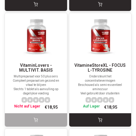
VitaminLovers -
VitamineStoreXL - FOCUS
MULTIVIT. BASIS
L-TYROSINE
Multipreparaat voor 50 plussers
Ondersteunt het
Compleet preparaat om gezond en
concentratievermogen
vitaal te blijven
Beschouwd als semi-essentieel
Slechts 1 tablet als aanvulling op
aminozuur
dagelijkse voeding
Veel gebruikt door studenten
Nicht auf Lager
Auf Lager
€18,95
€18,95