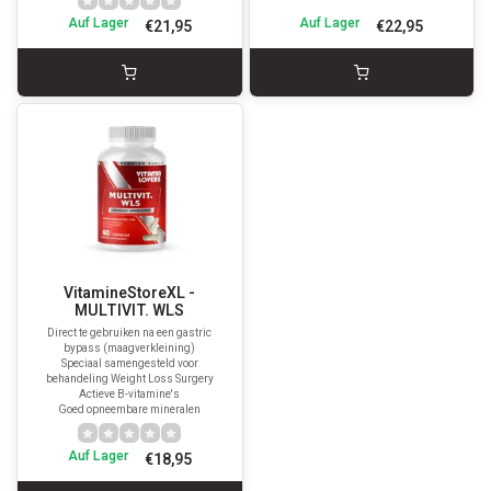
Auf Lager
Auf Lager
€21,95
€22,95
VitamineStoreXL -
MULTIVIT. WLS
Direct te gebruiken na een gastric
bypass (maagverkleining)
Speciaal samengesteld voor
behandeling Weight Loss Surgery
Actieve B-vitamine's
Goed opneembare mineralen
Auf Lager
€18,95