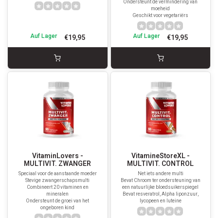
Ondersteunt de vermindering van
moeheid
Geschikt voor vegetariërs
Auf Lager
Auf Lager
€19,95
€19,95
VitaminLovers -
VitamineStoreXL -
MULTIVIT. ZWANGER
MULTIVIT. CONTROL
Speciaal voor de aanstaande moeder
Net iets andere multi
Stevige zwangerschapsmulti
Bevat Chroom ter ondersteuning van
Combineert 20 vitaminen en
een natuurlijke bloedsuikerspiegel
mineralen
Bevat resveratrol, Alpha liponzuur,
Ondersteunt de groei van het
lycopeen en luteine
ongeboren kind