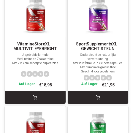
VitamineStoreXL -
SportSupplementsXL -
MULTIVIT. EYEBRIGHT
GEWICHT STEUN
Uitgebreide formule
Ondersteunt de natuurlijke
Met Luteïne en Zeaxanthine
vetverbranding
Met Zink om scherp te blijven zien
Sterkere formule in kleinere capsules
Met chroom en groene thee
Geschikt voor vegetariërs
Auf Lager
Auf Lager
€18,95
€21,95