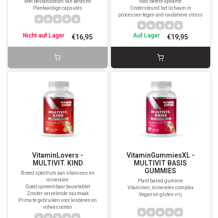
Met bestanddelen van keratine
voor betere opname
Plantaardige capsules
Ondersteund het lichaam in
processen tegen anti-oxidatieve stress
Nicht auf Lager
Auf Lager
€16,95
€19,95
VitaminLovers -
VitaminGummiesXL -
MULTIVIT. KIND
MULTIVIT BASIS
GUMMIES
Breed spectrum aan vitamines en
mineralen
Plant based gummie
Goed opneembaar kauwtablet
Vitaminen, mineralen complex
Zonder vervelende nasmaak
Vegan en gluten vrij
Prima te gebruiken voor kinderen en
volwassenen