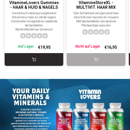
VitamineLovers Gummies
VitamineStoreXL -
- HAAR & HUID & NAGELS
MULTIVIT. HAAR MIX
Cosmetisch voedingssupplement
Voor het behoud van glanzend haar
Volumineus haar en sterke nagels
Geschikt voor mannen én vrouwen
Combinatie reinigende en voedende
Met bestanddelen van keratine
bestanddelen
Plantaardige capsules
Werkt effectief van binnenuit
Auf Lager
Nicht auf Lager
€19,95
€16,95