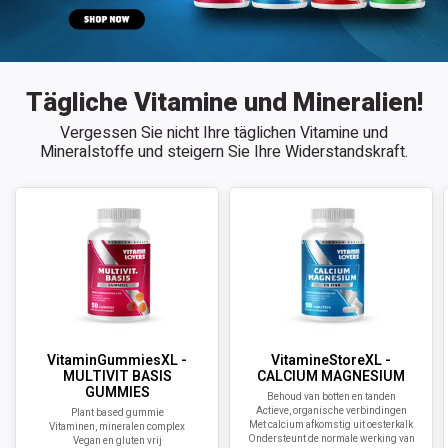
Tägliche Vitamine und Mineralien!
Vergessen Sie nicht Ihre täglichen Vitamine und
Mineralstoffe und steigern Sie Ihre Widerstandskraft.
VitaminGummiesXL -
VitamineStoreXL -
MULTIVIT BASIS
CALCIUM MAGNESIUM
GUMMIES
Behoud van botten en tanden
Actieve, organische verbindingen
Plant based gummie
Met calcium afkomstig uit oesterkalk
Vitaminen, mineralen complex
Ondersteunt de normale werking van
Vegan en gluten vrij