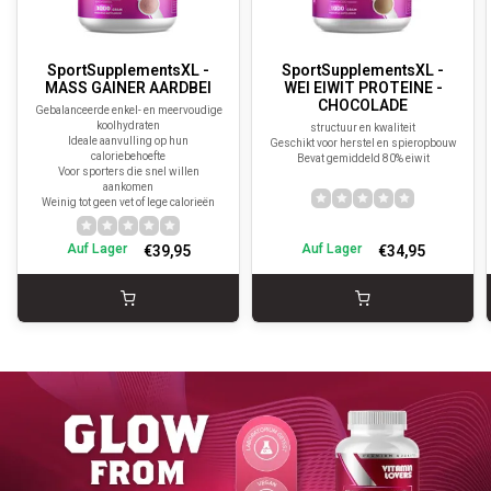
SportSupplementsXL -
SportSupplementsXL -
MASS GAINER AARDBEI
WEI EIWIT PROTEINE -
CHOCOLADE
Gebalanceerde enkel- en meervoudige
koolhydraten
structuur en kwaliteit
Ideale aanvulling op hun
Geschikt voor herstel en spieropbouw
caloriebehoefte
Bevat gemiddeld 80% eiwit
Voor sporters die snel willen
aankomen
Weinig tot geen vet of lege calorieën
Auf Lager
Auf Lager
€39,95
€34,95