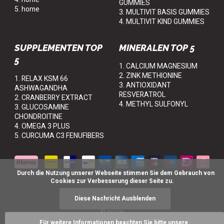
GUMMIES
5. home
3. MULTIVIT BASIS GUMMIES
4. MULTIVIT KIND GUMMIES
SUPPLEMENTEN TOP
MINERALEN TOP 5
5
1. CALCIUM MAGNESIUM
2. ZINK METHIONINE
1. RELAX KSM 66
3. ANTIOXIDANT
ASHWAGANDHA
RESVERATROL
2. CRANBERRY EXTRACT
4. METHYL SULFONYL
3. GLUCOSAMINE
CHONDROITINE
4. OMEGA 3 PLUS
5. CURCUMA C3 FENUFIBERS
      Durch die Nutzung unserer Webseite stimmen Sie dem Gebrauch von 
Cookies zur Verbesserung dieser Seite zu.

Diese Nachricht Ausblenden
© mr-joy
Für weitere Informationen beachten Sie bitte unsere 