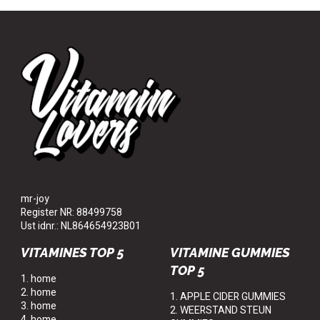
mr-joy
Register NR: 88499758
Ust idnr.: NL864654923B01
VITAMINES TOP 5
VITAMINE GUMMIES
TOP 5
1. home
2. home
1. APPLE CIDER GUMMIES
3. home
2. WEERSTAND STEUN
4. home