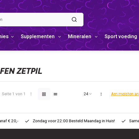
mies
Supplementen
Mineralen
Sport voeding
FEN ZETPIL
Seite 1 von 1
Am meisten a
teld Maandag in Huis!
Same Day ! Voor 11:00 Besteld zelfde dag in H