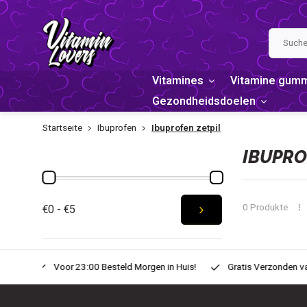
Vitamines
Vitamine gum
Gezondheidsdoelen
Startseite
Ibuprofen
Ibuprofen zetpil
PREIS
IBUPRO
0 Produkte
€0 - €5
n Huis!
Gratis Verzonden vanaf € 20,-
Zondag voor 22:00 Bes