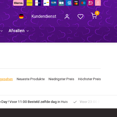
0
Kundendienst
Afvallen
ngesehen
Neueste Produkte
Niedrigster Preis
Höchster Preis
uis
Voor 23:00 Besteld Morgen in Huis!
Gratis Verzonden vana