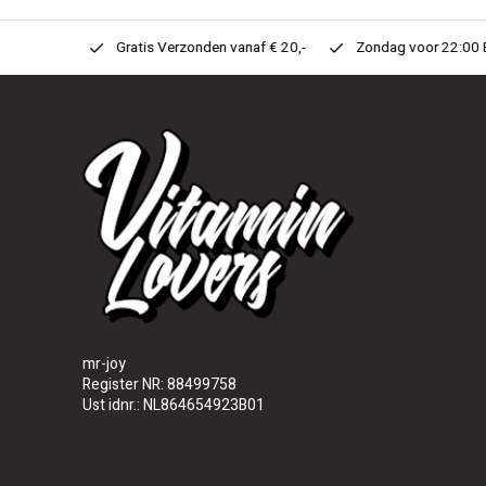
n Huis!
Gratis Verzonden vanaf € 20,-
Zondag voor 22:00 Best
mr-joy
Register NR: 88499758
Ust idnr.: NL864654923B01