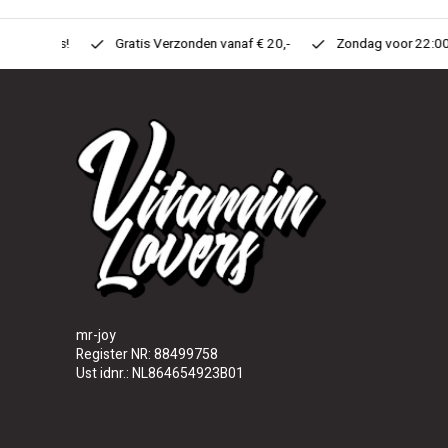
n Huis!
Gratis Verzonden vanaf € 20,-
Zondag voor 22:00 Best
mr-joy
Register NR: 88499758
Ust idnr.: NL864654923B01