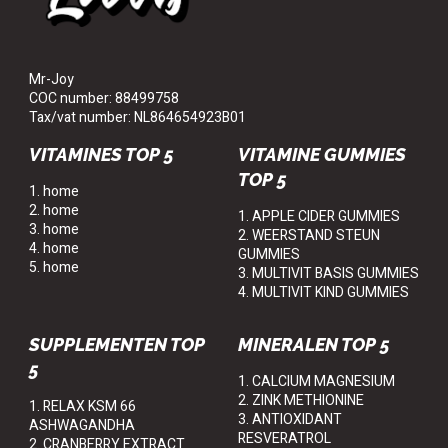
Mr-Joy
COC number: 88499758
Tax/vat number: NL864654923B01
VITAMINES TOP 5
VITAMINE GUMMIES
TOP 5
1. home
2. home
1. APPLE CIDER GUMMIES
3. home
2. WEERSTAND STEUN
4. home
GUMMIES
5. home
3. MULTIVIT BASIS GUMMIES
4. MULTIVIT KIND GUMMIES
SUPPLEMENTEN TOP
MINERALEN TOP 5
5
1. CALCIUM MAGNESIUM
2. ZINK METHIONINE
1. RELAX KSM 66
3. ANTIOXIDANT
ASHWAGANDHA
RESVERATROL
2. CRANBERRY EXTRACT