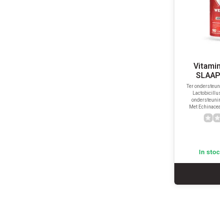
Vitami
SLAAP
Ter ondersteun
Lactobicillu
ondersteunin
Met Echinacea
In sto