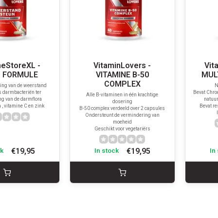
neStoreXL -
VitaminLovers -
Vit
 FORMULE
VITAMINE B-50
MUL
COMPLEX
ing van de weerstand
N
s darmbacteriën ter
Bevat Chro
Alle B-vitaminen in één krachtige
g van de darmflora
natuur
dosering
 , vitamine C en zink
Bevat re
B-50 complex verdeeld over 2 capsules
Ondersteunt de vermindering van
moeheid
Geschikt voor vegetariërs
€19,95
€19,95
ck
In stock
In