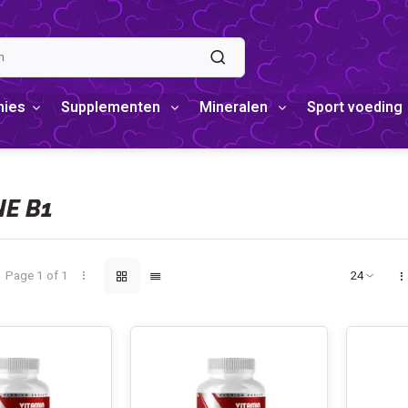
mies
Supplementen
Mineralen
Sport voeding
NE B1
Page 1 of 1