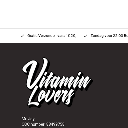
n Huis!
Gratis Verzonden vanaf € 20,-
Zondag voor 22:00 Best
Mr-Joy
COC number: 88499758