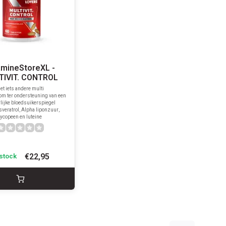
amineStoreXL -
TIVIT. CONTROL
et iets andere multi
om ter ondersteuning van een
lijke bloedsuikerspiegel
sveratrol, Alpha liponzuur,
lycopeen en luteine
€22,95
 stock