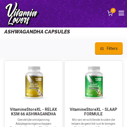
0
Back
ASHWAGANDHA CAPSULES
Filters
VitamineStoreXL - RELAX
VitamineStoreXL - SLAAP
KSM 66 ASHWAGANDHA
FORMULE
Geestelijke ontstpanning
Mix van verschillende kruiden die
Adaptogene eigenschappen
helpen de geest tot rust te brengen