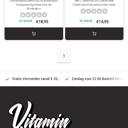
Gestandaardiseerd op 5% withanoids
Met L-theanine uit Groene thee
Hoogwaardig extract van de
Ondersteunt de natuurlijke slaap.
Winterkers
In stock
In stock
€18,95
€14,95
1
Gratis Verzonden vanaf € 20,-
Zondag voor 22:00 Besteld Maandag 