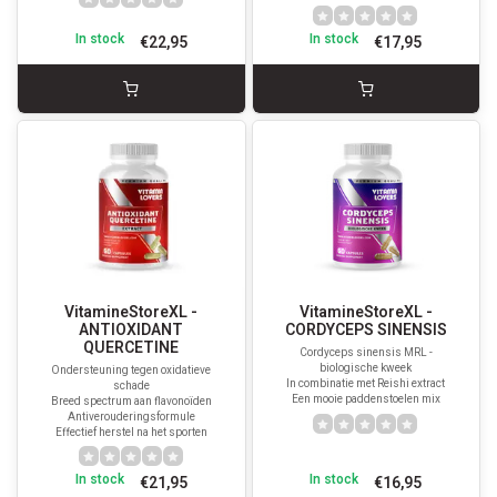
In stock
In stock
€22,95
€17,95
VitamineStoreXL -
VitamineStoreXL -
ANTIOXIDANT
CORDYCEPS SINENSIS
QUERCETINE
Cordyceps sinensis MRL -
biologische kweek
Ondersteuning tegen oxidatieve
In combinatie met Reishi extract
schade
Een mooie paddenstoelen mix
Breed spectrum aan flavonoïden
Antiverouderingsformule
Effectief herstel na het sporten
In stock
In stock
€21,95
€16,95