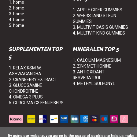
1. home
2. home
1. APPLE CIDER GUMMIES
3. home
2. WEERSTAND STEUN
4. home
GUMMIES
5. home
3. MULTIVIT BASIS GUMMIES
4. MULTIVIT KIND GUMMIES
SUPPLEMENTEN TOP
MINERALEN TOP 5
5
1. CALCIUM MAGNESIUM
2. ZINK METHIONINE
1. RELAX KSM 66
3. ANTIOXIDANT
ASHWAGANDHA
RESVERATROL
2. CRANBERRY EXTRACT
4. METHYL SULFONYL
3. GLUCOSAMINE
CHONDROITINE
4. OMEGA 3 PLUS
5. CURCUMA C3 FENUFIBERS
      By using our website, you agree to the usage of cookies to help us make 