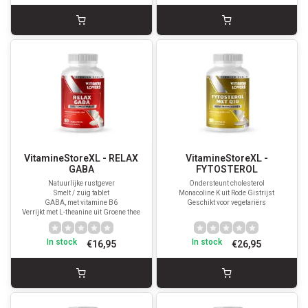
VitamineStoreXL - RELAX
VitamineStoreXL -
GABA
FYTOSTEROL
Natuurlijke rustgever
Ondersteunt cholesterol
Smelt / zuig tablet
Monacoline K uit Rode Gistrijst
GABA, met vitamine B6
Geschikt voor vegetariërs
Verrijkt met L-theanine uit Groene thee
In stock
In stock
€16,95
€26,95