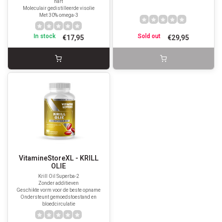
hart
Moleculair gedistilleerde visolie
Met 30% omega-3
In stock
Sold out
€17,95
€29,95
VitamineStoreXL - KRILL
OLIE
Krill Oil Superba-2
Zonder additieven
Geschikte vorm voor de beste opname
Ondersteunt gemoedstoestand en
bloedcirculatie