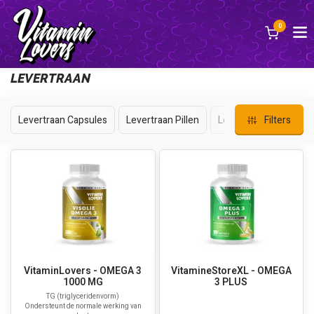
0
Back
LEVERTRAAN
Levertraan Capsules
Levertraan Pillen
Levertraan Tabletten
Filters
VitaminLovers - OMEGA 3
VitamineStoreXL - OMEGA
1000 MG
3 PLUS
TG (triglyceridenvorm)
Ondersteunt de normale werking van