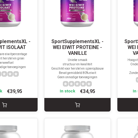
plementsXL -
SportSupplementsXL -
Sport
WIT ISOLAAT
WEI EIWIT PROTEINE -
WEI 
VANILLE
V
are eiwitpercentage
t herstel en groei
Unieke smaak
Hoogst 
erweefsel
structuur en kwaliteit
Onder
dige toevoegingen
Geschikt voor herstel en spieropbouw
Bevat gemiddeld 80% eiwit
Zonde
Geen onnodige toevoegingen
€39,95
€34,95
ck
In stock
In