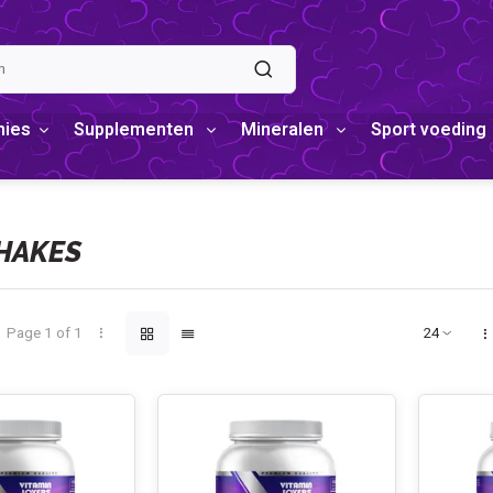
mies
Supplementen
Mineralen
Sport voeding
HAKES
Page 1 of 1