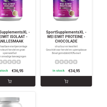
SupplementsXL -
SportSupplementsXL -
EIWIT ISOLAAT -
WEI EIWIT PROTEINE -
ANILLESMAAK
CHOCOLADE
haalbare eiwitpercentage
structuur en kwaliteit
steunt herstel en groei
Geschikt voor herstel en spieropbouw
spierweefsel
Bevat gemiddeld 80% eiwit
r onnodige toevoegingen
€36,95
€34,95
 stock
In stock