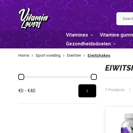
Vitamines
Vitamine gum
Gezondheidsdoelen
Home
Sport voeding
Eiwitten
Eiwitshakes
PRICE
EIWITS
7 Products
€0 - €40