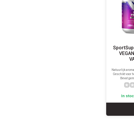
SportSup
VEGAN
V
Natuurlijk aroma,
Geschikt voor h
Bevat gem
In sto