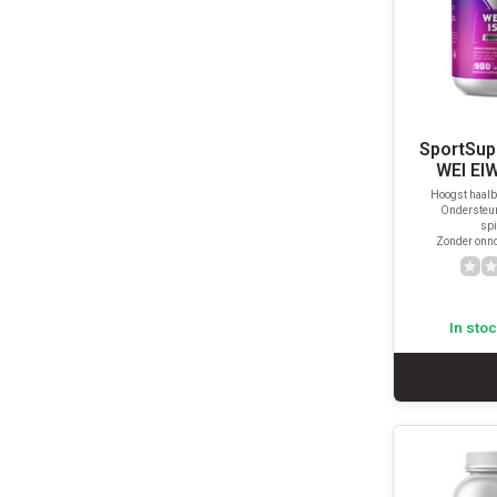
SportSup
WEI EI
Hoogst haalb
Ondersteun
spi
Zonder onno
In sto