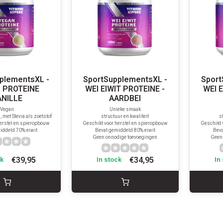
plementsXL -
SportSupplementsXL -
Sport
 PROTEINE
WEI EIWIT PROTEINE -
WEI 
ANILLE
AARDBEI
Vegan
Unieke smaak
 met Stevia als zoetstof
structuur en kwaliteit
s
erstel en spieropbouw
Geschikt voor herstel en spieropbouw
Geschikt 
iddeld 70% eiwit
Bevat gemiddeld 80% eiwit
Beva
Geen onnodige toevoegingen
Geen
€39,95
€34,95
ck
In stock
In