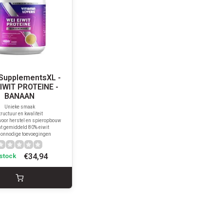
SupplementsXL -
EIWIT PROTEINE -
BANAAN
Unieke smaak
tructuur en kwaliteit
voor herstel en spieropbouw
t gemiddeld 80% eiwit
 onnodige toevoegingen
€34,94
 stock