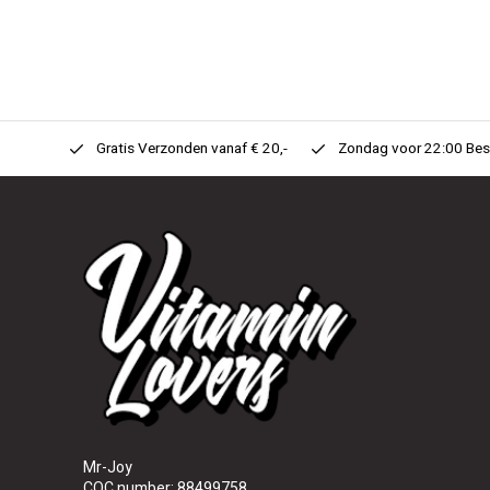
n Huis!
Gratis Verzonden vanaf € 20,-
Zondag voor 22:00 Best
Mr-Joy
COC number: 88499758