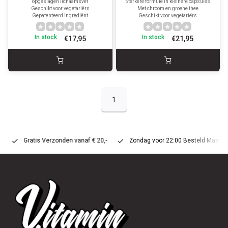
opgeslagen lichaamsvet
Sterkere formule in kleinere capsules
Geschikt voor vegetariërs
Met chroom en groene thee
Gepatenteerd ingrediënt
Geschikt voor vegetariërs
In stock
In stock
€17,95
€21,95
1
Gratis Verzonden vanaf € 20,-
Zondag voor 22:00 Besteld Maandag 