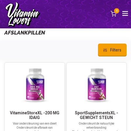
0
Back
AFSLANKPILLEN
Filters
VitamineStoreXL -200 MG
SportSupplementsXL -
IDAlG
GEWICHT STEUN
Voor ondersteuning van een dieet
Ondersteunt de natuurlijke
Ondersteunt de afbraak van
vetverbranding