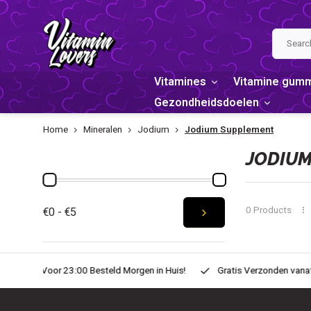
Vitamines
Vitamine gum
Gezondheidsdoelen
Home
Mineralen
Jodium
Jodium Supplement
PRICE
JODIUM
0 Products
€0 - €5
n Huis!
Gratis Verzonden vanaf € 20,-
Zondag voor 22:00 Best