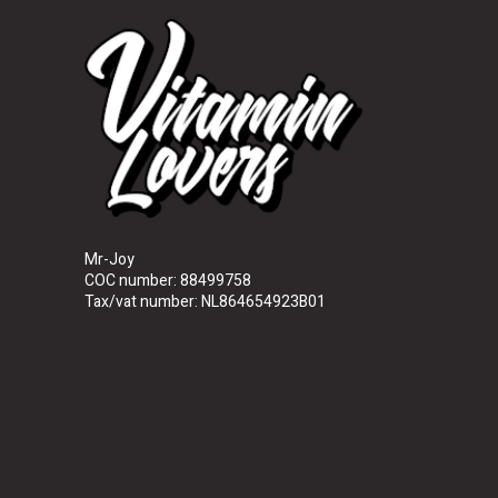
Mr-Joy
COC number: 88499758
Tax/vat number: NL864654923B01