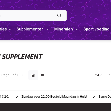
mies
Supplementen
Mineralen
Sport voeding
 SUPPLEMENT
Page 1 of 1
eld Maandag in Huis!
Same Day ! Voor 11:00 Besteld zelfde dag in H