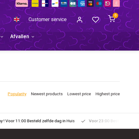
0
Customer service
Afvallen
Popularity
Newest products
Lowest price
Highest price
uis
Voor 23:00 Besteld Morgen in Huis!
Gratis Verzonden vanaf