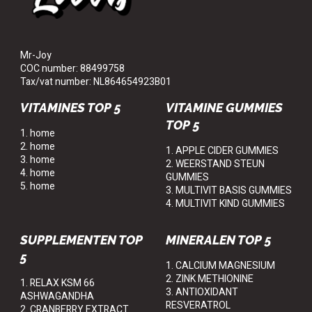
Mr-Joy
COC number: 88499758
Tax/vat number: NL864654923B01
VITAMINES TOP 5
VITAMINE GUMMIES
TOP 5
1. home
2. home
1. APPLE CIDER GUMMIES
3. home
2. WEERSTAND STEUN
4. home
GUMMIES
5. home
3. MULTIVIT BASIS GUMMIES
4. MULTIVIT KIND GUMMIES
SUPPLEMENTEN TOP
MINERALEN TOP 5
5
1. CALCIUM MAGNESIUM
2. ZINK METHIONINE
1. RELAX KSM 66
3. ANTIOXIDANT
ASHWAGANDHA
RESVERATROL
2. CRANBERRY EXTRACT