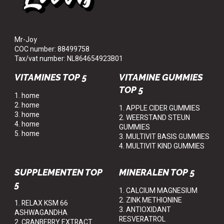
Mr-Joy
COC number: 88499758
Tax/vat number: NL864654923B01
VITAMINES TOP 5
VITAMINE GUMMIES
TOP 5
1. home
2. home
1. APPLE CIDER GUMMIES
3. home
2. WEERSTAND STEUN
4. home
GUMMIES
5. home
3. MULTIVIT BASIS GUMMIES
4. MULTIVIT KIND GUMMIES
SUPPLEMENTEN TOP
MINERALEN TOP 5
5
1. CALCIUM MAGNESIUM
2. ZINK METHIONINE
1. RELAX KSM 66
3. ANTIOXIDANT
ASHWAGANDHA
RESVERATROL
2. CRANBERRY EXTRACT