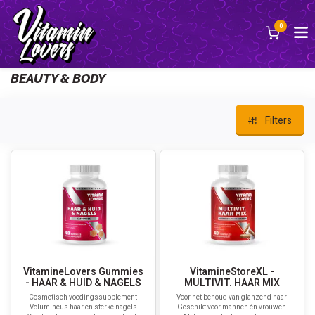
0
Back
BEAUTY & BODY
Filters
VitamineLovers Gummies
VitamineStoreXL -
- HAAR & HUID & NAGELS
MULTIVIT. HAAR MIX
Cosmetisch voedingssupplement
Voor het behoud van glanzend haar
Volumineus haar en sterke nagels
Geschikt voor mannen én vrouwen