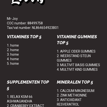
Mr-Joy
COC number: 88499758
Tax/vat number: NL864654923B01
VITAMINES TOP 5
VITAMINE GUMMIES
TOP 5
1. home
2. home
1. APPLE CIDER GUMMIES
3. home
2. WEERSTAND STEUN
4. home
GUMMIES
5. home
3. MULTIVIT BASIS GUMMIES
4. MULTIVIT KIND GUMMIES
SUPPLEMENTEN TOP
MINERALEN TOP 5
5
1. CALCIUM MAGNESIUM
2. ZINK METHIONINE
1. RELAX KSM 66
3. ANTIOXIDANT
ASHWAGANDHA
RESVERATROL
2. CRANBERRY EXTRACT