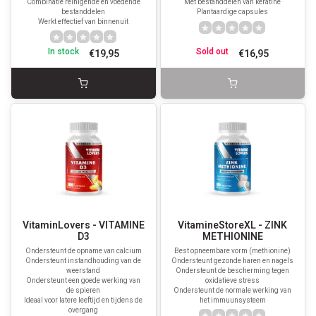
Combinatie reinigende en voedende
Met bestanddelen van keratine
bestanddelen
Plantaardige capsules
Werkt effectief van binnenuit
In stock
Sold out
€19,95
€16,95
VitaminLovers - VITAMINE
VitamineStoreXL - ZINK
D3
METHIONINE
Ondersteunt de opname van calcium
Best opneembare vorm (methionine)
Ondersteunt instandhouding van de
Ondersteunt gezonde haren en nagels
weerstand
Ondersteunt de bescherming tegen
Ondersteunt een goede werking van
oxidatieve stress
de spieren
Ondersteunt de normale werking van
Ideaal voor latere leeftijd en tijdens de
het immuunsysteem
overgang