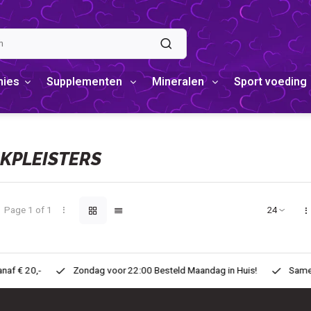
mies
Supplementen
Mineralen
Sport voeding
KPLEISTERS
Page 1 of 1
teld Maandag in Huis!
Same Day ! Voor 11:00 Besteld zelfde dag in H