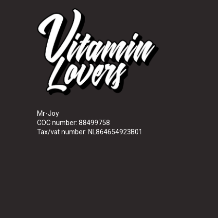
Mr-Joy
COC number: 88499758
Tax/vat number: NL864654923B01