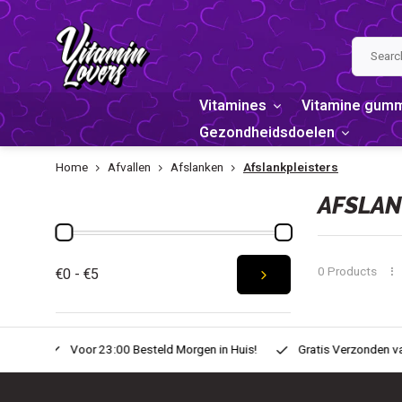
Vitamines
Vitamine gum
Gezondheidsdoelen
Home
Afvallen
Afslanken
Afslankpleisters
PRICE
AFSLAN
0 Products
€0 - €5
n Huis!
Gratis Verzonden vanaf € 20,-
Zondag voor 22:00 Bes