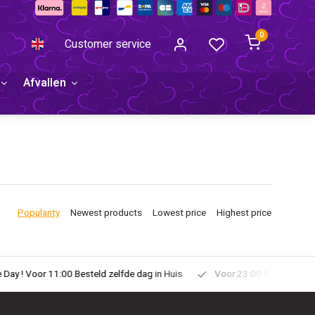
0
Customer service
Afvallen
Popularity
Newest products
Lowest price
Highest price
uis
Voor 23:00 Besteld Morgen in Huis!
Gratis Verzonden vana