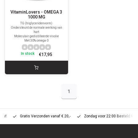
VitaminLovers - OMEGA 3
1000 MG
TG (triglyceridenvorm)
Ondersteunt de normale werking van
hart
Moleculair gedistilleerde visolie
Met 30% omega-3
In stock
€17,95
1
Gratis Verzonden vanaf € 20,-
Zondag voor 22:00 Besteld Maandag 