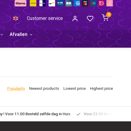
0
Customer service
Afvallen
Popularity
Newest products
Lowest price
Highest price
uis
Voor 23:00 Besteld Morgen in Huis!
Gratis Verzonden vanaf