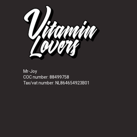
Mr-Joy
COC number: 88499758
Tax/vat number: NL864654923B01