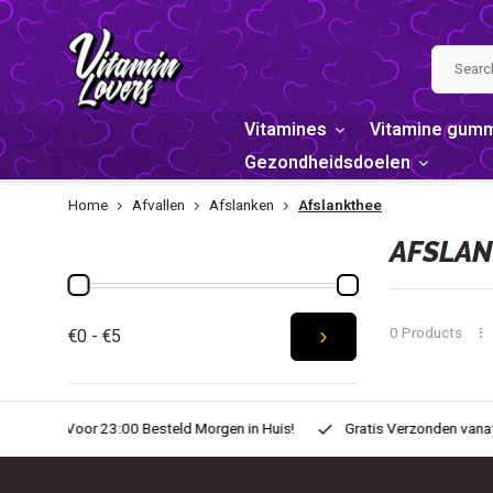
Vitamines
Vitamine gum
Gezondheidsdoelen
Home
Afvallen
Afslanken
Afslankthee
PRICE
AFSLA
0 Products
€0 - €5
n Huis!
Gratis Verzonden vanaf € 20,-
Zondag voor 22:00 Best