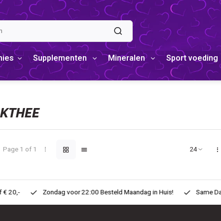
mies
Supplementen
Mineralen
Sport voeding
NKTHEE
Page 1 of 1
eld Maandag in Huis!
Same Day ! Voor 11:00 Besteld zelfde dag in H