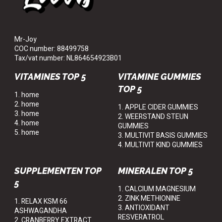
Mr-Joy
COC number: 88499758
Tax/vat number: NL864654923B01
VITAMINES TOP 5
VITAMINE GUMMIES
TOP 5
1. home
2. home
1. APPLE CIDER GUMMIES
3. home
2. WEERSTAND STEUN
4. home
GUMMIES
5. home
3. MULTIVIT BASIS GUMMIES
4. MULTIVIT KIND GUMMIES
SUPPLEMENTEN TOP
MINERALEN TOP 5
5
1. CALCIUM MAGNESIUM
2. ZINK METHIONINE
1. RELAX KSM 66
3. ANTIOXIDANT
ASHWAGANDHA
RESVERATROL
2. CRANBERRY EXTRACT