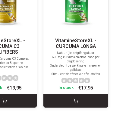
neStoreXL -
VitamineStoreXL -
CUMA C3
CURCUMA LONGA
UFIBERS
Natuurlijke ontgiftingskuur
600 mg kurkuma en ortosiphon per
 Curcuma C3 Complex
dagdosering
iek en Bioperine
Ondersteunt de werking van nieren en
ediënten van Sabinsa.
galblaas
Stimuleert de afvoer van afvalstoffen
€19,95
€17,95
ck
In stock