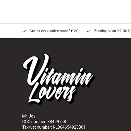
n Huis!
Gratis Verzonden vanaf € 20,-
Zondag voor 22:00 Best
Mr-Joy
COC number: 88499758
Tax/vat number: NL864654923B01