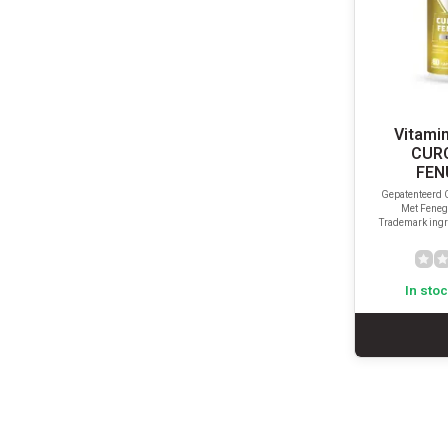
Vitami
CUR
FEN
Gepatenteerd
Met Fenegr
Trademark ingr
In sto