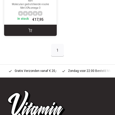
hart
Moleculair gedistilleerde visolie
Met 30% omega-3
In stock
€17,95
1
Gratis Verzonden vanaf € 20,-
Zondag voor 22:00 Besteld Maandag 