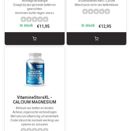
Verhoogt de energie
Te combineren met L-Lysine
Draagt bij aan gezonde botten en
Meest pure vorm van kattenklauw
gewrichten
Vormt een buffer tegen stress
In stock
In stock
€11,95
€12,95
VitamineStoreXL -
CALCIUM MAGNESIUM
Behoud van botten en tanden
Actieve, organische verbindingen
Met calcium afkomstig uit oesterkalk
Ondersteunt de normale werking van
spieren en zenuwen