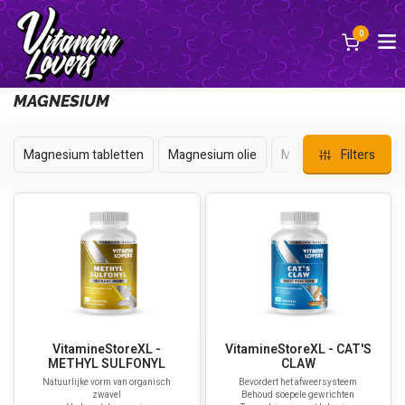
0
Back
MAGNESIUM
Magnesium tabletten
Magnesium olie
Magnesium Pillen
Filters
VitamineStoreXL -
VitamineStoreXL - CAT'S
METHYL SULFONYL
CLAW
Natuurlijke vorm van organisch
Bevordert het afweersysteem
zwavel
Behoud soepele gewrichten