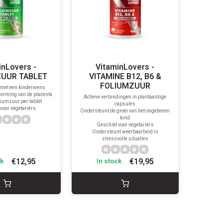
inLovers -
VitaminLovers -
UUR TABLET
VITAMINE B12, B6 &
FOLIUMZUUR
 met een kinderwens
orming van de placenta
Actieve verbindingen in plantaardige
iumzuur per tablet
capsules
voor vegetariërs
Ondersteunt de groei van het ongeboren
kind
Geschikt voor vegetariërs
Ondersteunt weerbaarheid in
stressvolle situaties
€12,95
€19,95
ck
In stock