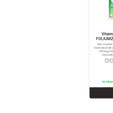
Vitam
FOLIUMZ
Voor vrouwen
Ondersteunt de v
400 mcg Fol
Geschikt 
In sto