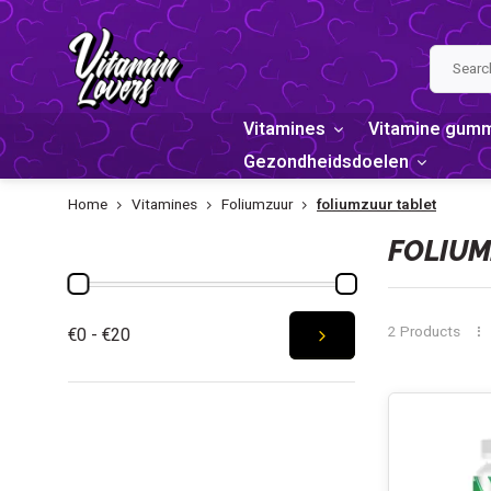
Vitamines
Vitamine gum
Gezondheidsdoelen
Home
Vitamines
Foliumzuur
foliumzuur tablet
PRICE
FOLIUM
2 Products
€0 - €20