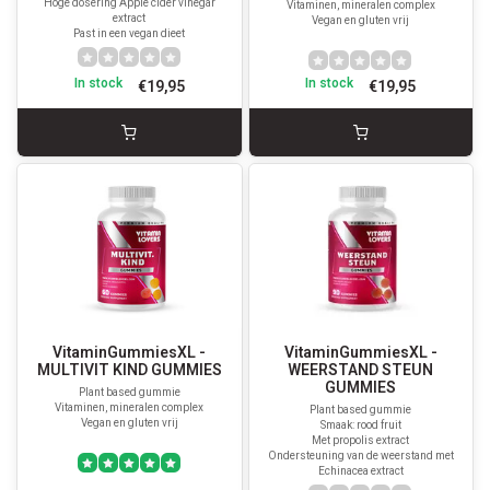
Hoge dosering Apple cider vinegar
Vitaminen, mineralen complex
extract
Vegan en gluten vrij
Past in een vegan dieet
In stock
In stock
€19,95
€19,95
VitaminGummiesXL -
VitaminGummiesXL -
MULTIVIT KIND GUMMIES
WEERSTAND STEUN
GUMMIES
Plant based gummie
Vitaminen, mineralen complex
Plant based gummie
Vegan en gluten vrij
Smaak: rood fruit
Met propolis extract
Ondersteuning van de weerstand met
Echinacea extract