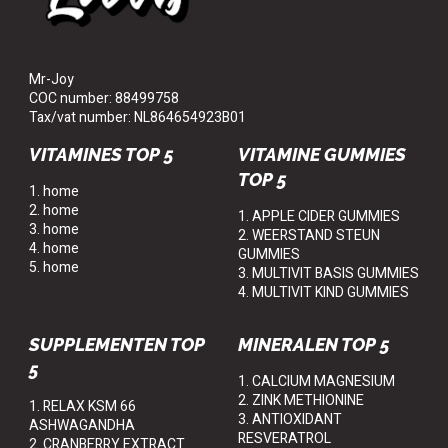
Mr-Joy
COC number: 88499758
Tax/vat number: NL864654923B01
VITAMINES TOP 5
VITAMINE GUMMIES
TOP 5
1. home
2. home
1. APPLE CIDER GUMMIES
3. home
2. WEERSTAND STEUN
4. home
GUMMIES
5. home
3. MULTIVIT BASIS GUMMIES
4. MULTIVIT KIND GUMMIES
SUPPLEMENTEN TOP
MINERALEN TOP 5
5
1. CALCIUM MAGNESIUM
2. ZINK METHIONINE
1. RELAX KSM 66
3. ANTIOXIDANT
ASHWAGANDHA
RESVERATROL
2. CRANBERRY EXTRACT