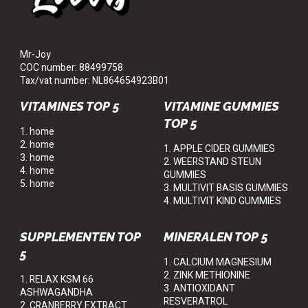
Mr-Joy
COC number: 88499758
Tax/vat number: NL864654923B01
VITAMINES TOP 5
VITAMINE GUMMIES
TOP 5
1. home
2. home
1. APPLE CIDER GUMMIES
3. home
2. WEERSTAND STEUN
4. home
GUMMIES
5. home
3. MULTIVIT BASIS GUMMIES
4. MULTIVIT KIND GUMMIES
SUPPLEMENTEN TOP
MINERALEN TOP 5
5
1. CALCIUM MAGNESIUM
2. ZINK METHIONINE
1. RELAX KSM 66
3. ANTIOXIDANT
ASHWAGANDHA
RESVERATROL
2. CRANBERRY EXTRACT