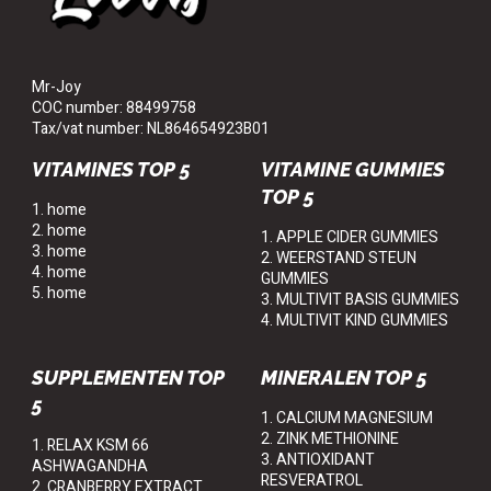
Mr-Joy
COC number: 88499758
Tax/vat number: NL864654923B01
VITAMINES TOP 5
VITAMINE GUMMIES
TOP 5
1. home
2. home
1. APPLE CIDER GUMMIES
3. home
2. WEERSTAND STEUN
4. home
GUMMIES
5. home
3. MULTIVIT BASIS GUMMIES
4. MULTIVIT KIND GUMMIES
SUPPLEMENTEN TOP
MINERALEN TOP 5
5
1. CALCIUM MAGNESIUM
2. ZINK METHIONINE
1. RELAX KSM 66
3. ANTIOXIDANT
ASHWAGANDHA
RESVERATROL
2. CRANBERRY EXTRACT