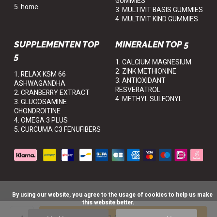
GUMMIES
5. home
3. MULTIVIT BASIS GUMMIES
4. MULTIVIT KIND GUMMIES
SUPPLEMENTEN TOP
MINERALEN TOP 5
5
1. CALCIUM MAGNESIUM
2. ZINK METHIONINE
1. RELAX KSM 66
3. ANTIOXIDANT
ASHWAGANDHA
RESVERATROL
2. CRANBERRY EXTRACT
4. METHYL SULFONYL
3. GLUCOSAMINE
CHONDROITINE
4. OMEGA 3 PLUS
5. CURCUMA C3 FENUFIBERS
      By using our website, you agree to the usage of cookies to help us make 
this website better.

© Mr-Joy
General terms & conditions
Disclaimer
Privacy policy
Sitemap