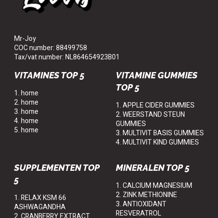
Mr-Joy
COC number: 88499758
Tax/vat number: NL864654923B01
VITAMINES TOP 5
VITAMINE GUMMIES
TOP 5
1. home
2. home
1. APPLE CIDER GUMMIES
3. home
2. WEERSTAND STEUN
4. home
GUMMIES
5. home
3. MULTIVIT BASIS GUMMIES
4. MULTIVIT KIND GUMMIES
SUPPLEMENTEN TOP
MINERALEN TOP 5
5
1. CALCIUM MAGNESIUM
2. ZINK METHIONINE
1. RELAX KSM 66
3. ANTIOXIDANT
ASHWAGANDHA
RESVERATROL
2. CRANBERRY EXTRACT