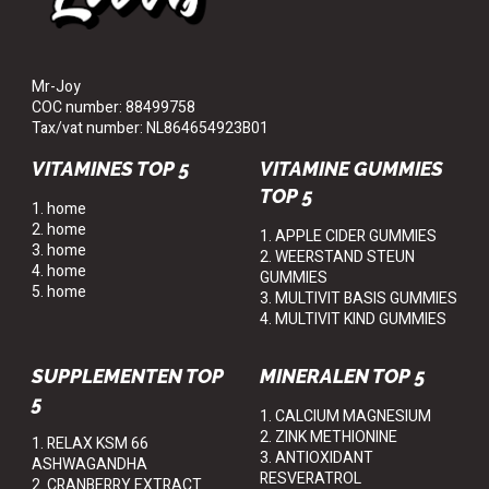
Mr-Joy
COC number: 88499758
Tax/vat number: NL864654923B01
VITAMINES TOP 5
VITAMINE GUMMIES
TOP 5
1. home
2. home
1. APPLE CIDER GUMMIES
3. home
2. WEERSTAND STEUN
4. home
GUMMIES
5. home
3. MULTIVIT BASIS GUMMIES
4. MULTIVIT KIND GUMMIES
SUPPLEMENTEN TOP
MINERALEN TOP 5
5
1. CALCIUM MAGNESIUM
2. ZINK METHIONINE
1. RELAX KSM 66
3. ANTIOXIDANT
ASHWAGANDHA
RESVERATROL
2. CRANBERRY EXTRACT