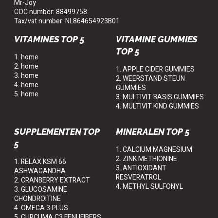
Mr-Joy
COC number: 88499758
Tax/vat number: NL864654923B01
VITAMINES TOP 5
VITAMINE GUMMIES
TOP 5
1. home
2. home
1. APPLE CIDER GUMMIES
3. home
2. WEERSTAND STEUN
4. home
GUMMIES
5. home
3. MULTIVIT BASIS GUMMIES
4. MULTIVIT KIND GUMMIES
SUPPLEMENTEN TOP
MINERALEN TOP 5
5
1. CALCIUM MAGNESIUM
2. ZINK METHIONINE
1. RELAX KSM 66
3. ANTIOXIDANT
ASHWAGANDHA
RESVERATROL
2. CRANBERRY EXTRACT
4. METHYL SULFONYL
3. GLUCOSAMINE
CHONDROITINE
4. OMEGA 3 PLUS
5. CURCUMA C3 FENUFIBERS