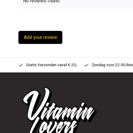
No reviews found
Add your review
n Huis!
Gratis Verzonden vanaf € 20,-
Zondag voor 22:00 Best