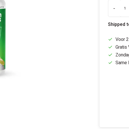
-
Shipped 
Voor 2
Gratis
Zondag
Same D