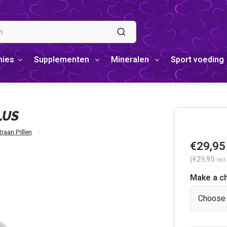
mies
Supplementen
Mineralen
Sport voeding
LUS
raan Pillen
€29,95
(€29,95
Incl.
Make a c
Choose 