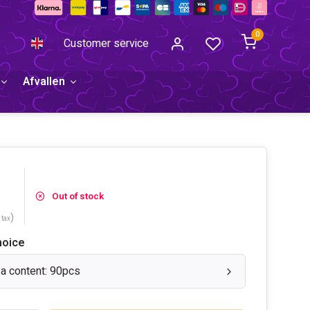
0
Customer service
Afvallen
Out of stock
)
 tax
hoice
a content: 90pcs