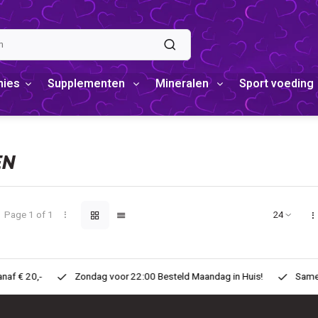
mies
Supplementen
Mineralen
Sport voeding
EN
Page 1 of 1
eld Maandag in Huis!
Same Day ! Voor 11:00 Besteld zelfde dag in H