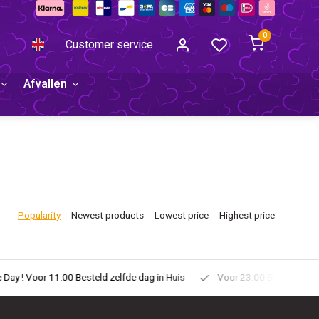
0
Customer service
Afvallen
Popularity
Newest products
Lowest price
Highest price
uis
Voor 23:00 Besteld Morgen in Huis!
Gratis Verzonden vanaf