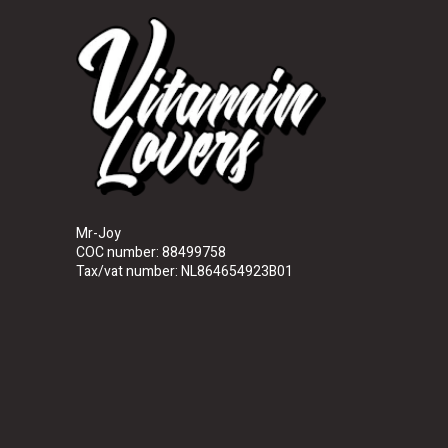
Mr-Joy
COC number: 88499758
Tax/vat number: NL864654923B01