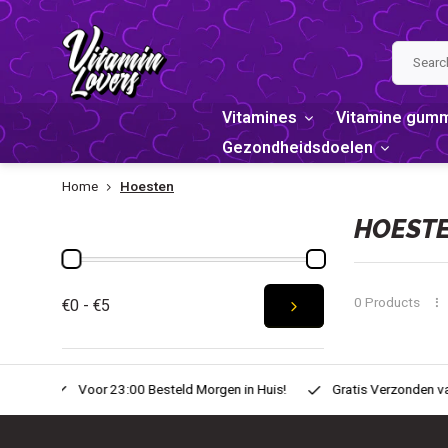
Vitamines
Vitamine gum
Gezondheidsdoelen
Home
Hoesten
PRICE
HOEST
0 Products
€0 - €5
n Huis!
Gratis Verzonden vanaf € 20,-
Zondag voor 22:00 Best