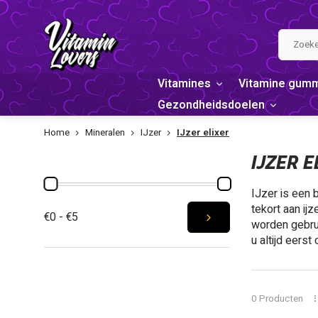
Vitamines
Vitamine gum
Gezondheidsdoelen
Home
Mineralen
IJzer
IJzer elixer
PRIJS
IJZER E
IJzer is een 
tekort aan ij
€0 - €5
worden gebruik
u altijd eers
0 Producten