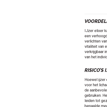
VOORDELE
IJzer elixer 
een verhoogde
verlichten va
vitaliteit va
verkrijgbaar 
van het indiv
RISICO’S 
Hoewel ijzer e
voor het lich
de aanbevolen
gebruiken. He
leiden tot ge
bepaalde medi