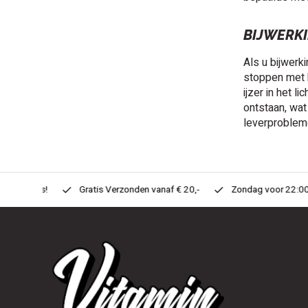
BIJWERKI
Als u bijwerki
stoppen met h
ijzer in het 
ontstaan, wat
leverproblem
n Huis!
Gratis Verzonden vanaf € 20,-
Zondag voor 22:00 Best