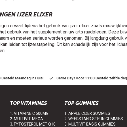
NGEN IJZER ELIXER
ngen ervaart tijdens het gebruik van ijzer elixer zoals misselijkheid
et gebruik van het supplement en uw arts raadplegen. Deze bij
lichaam en moeten serieus worden genomen. Bij langdurig gebruik va
 kan leiden tot ijzerstapeling. Dit kan schadelijk zijn voor het l
en
eld Maandag in Huis!
Same Day ! Voor 11:00 Besteld zelfde dag in H
TOP VITAMINES
TOP GUMMIES
1. VITAMINE C 500MG
1. APPLE CIDER GUMMIES
2. MULTIVIT. MEGA
2. WEERSTAND STEUN GUMMIES
3. FYTOSTEROL MET Q10
3. MULTIVIT BASIS GUMMIES