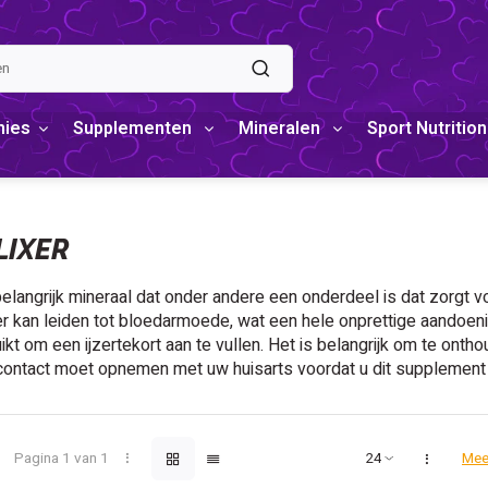
mies
Supplementen
Mineralen
Sport Nutrition
LIXER
belangrijk mineraal dat onder andere een onderdeel is dat zorgt
zer kan leiden tot bloedarmoede, wat een hele onprettige aandoen
t om een ijzertekort aan te vullen. Het is belangrijk om te onthou
t contact moet opnemen met uw huisarts voordat u dit supplement
Pagina 1 van 1
Mee