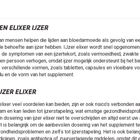
N ELIXER IJZER
kan mensen helpen die lijden aan bloedarmoede als gevolg van een
 behoefte aan ijzer hebben. IJzer elixer wordt snel opgenomen 
n de symptomen van een ijzertekort, zoals vermoeidheid, zwakte
n een persoon verhogen, omdat ijzer mogelijk ondersteunt bij het 
in verschillende vormen, zoals tabletten, capsules en vloeibare v
idu en de vorm van het supplement.
IJZER ELIXER
lixer veel voordelen kan bieden, zijn er ook risico's verbonden aan
aam en kan leiden tot ijzerstapeling, wat ernstige gezondheidsp
 dosering van ijzer elixer niet te overschrijden en altijd eerst u
t is belangrijk om de aanbevolen dosering van het supplement te v
zondheidsproblemen en zelfs tot ijzerstapeling. Het is ook bela
cijnen, zoals antibiotica of zuurverlagende middelen, omdat dit 