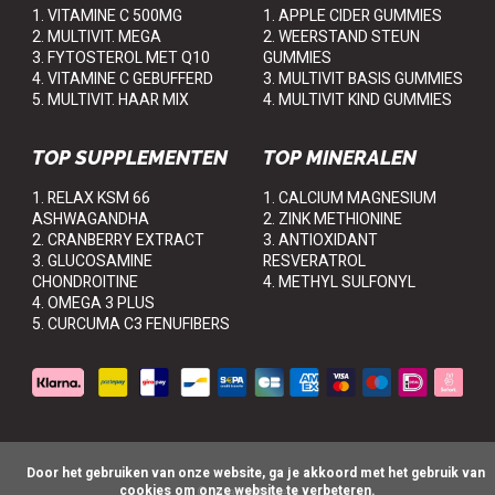
1. VITAMINE C 500MG
1. APPLE CIDER GUMMIES
2. MULTIVIT. MEGA
2. WEERSTAND STEUN
3. FYTOSTEROL MET Q10
GUMMIES
4. VITAMINE C GEBUFFERD
3. MULTIVIT BASIS GUMMIES
5. MULTIVIT. HAAR MIX
4. MULTIVIT KIND GUMMIES
TOP SUPPLEMENTEN
TOP MINERALEN
1. RELAX KSM 66
1. CALCIUM MAGNESIUM
ASHWAGANDHA
2. ZINK METHIONINE
2. CRANBERRY EXTRACT
3. ANTIOXIDANT
3. GLUCOSAMINE
RESVERATROL
CHONDROITINE
4. METHYL SULFONYL
4. OMEGA 3 PLUS
5. CURCUMA C3 FENUFIBERS
      Door het gebruiken van onze website, ga je akkoord met het gebruik van 
cookies om onze website te verbeteren.

© VitaminLovers