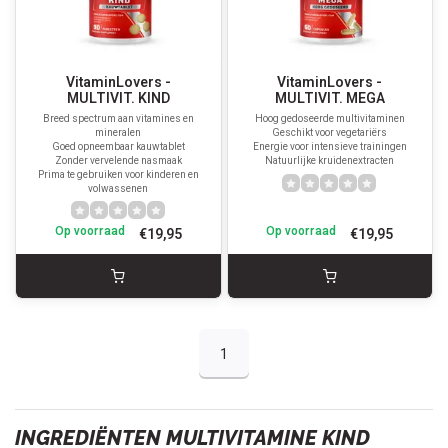
VitaminLovers -
VitaminLovers -
MULTIVIT. KIND
MULTIVIT. MEGA
Breed spectrum aan vitamines en
Hoog gedoseerde multivitaminen
mineralen
Geschikt voor vegetariërs
Goed opneembaar kauwtablet
Energie voor intensieve trainingen
Zonder vervelende nasmaak
Natuurlijke kruidenextracten
Prima te gebruiken voor kinderen en
volwassenen
Op voorraad
Op voorraad
€19,95
€19,95
1
INGREDIËNTEN MULTIVITAMINE KIND