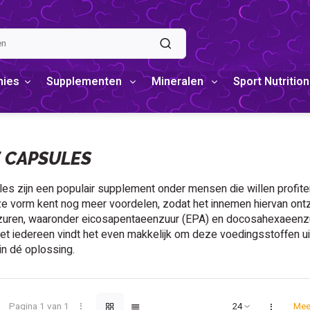
mies
Supplementen
Mineralen
Sport Nutrition
E CAPSULES
les zijn een populair supplement onder mensen die willen profite
e vorm kent nog meer voordelen, zodat het innemen hiervan ontzett
uren, waaronder eicosapentaeenzuur (EPA) en docosahexaeenzuur
iet iedereen vindt het even makkelijk om deze voedingsstoffen ui
in dé oplossing.
Pagina 1 van 1
Mee