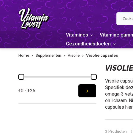
Vitamines
Vitamine gum
Gezondheidsdoelen
Home
Supplementen
Visolie
Visolie capsules
PRIJS
VISOLI
Visolie capsu
Specifiek dez
€0 - €25
omega-3 vetz
en lichaam. N
capsules hier
3 Producten