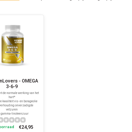
inLovers - OMEGA
3-6-9
t de normale werking van het
hart*
e kwaliteit vis- en borageolie
 verhouding onverzadigde
vetzuren
 gamma-linoleenzuur
€24,95
oorraad