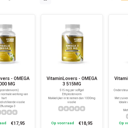
overs - OMEGA
VitaminLovers - OMEGA
Vitam
1000 MG
3 515MG
lyceridenvorm)
515 mg per softgel
Ondersteun
 normale werking van
Ethylestervorm
hart
Makkelijker in te nemen dan 1000mg
Met zuiver
distilleerde visolie
visolie
Ideale
30% omega-3
Met
€17,95
€18,95
aad
Op voorraad
Op v