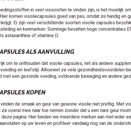
dingsstoffen in veel vissoorten te vinden zijn, is het moeilijk 
ier komen visoliecapsules goed van pas, omdat ze handig en gema
nkrijgt. Er zijn veel verschillende soorten visolie capsules besc
stelling en kenmerken. Sommige bevatten hoge concentraties EPA
ls astaxanthine of vitamine D.
CAPSULES ALS AANVULLING
rijk om te onthouden dat visolie capsules, net als andere suppl
 voeding en leefstijl. Alhoewel ze vele gezondheidsvoordelen b
 met een gezonde voeding, voldoende beweging en andere ge
CAPSULES KOPEN
inden de smaak en geur van gewone visolie niet prettig. Met vis
t ze overal mee naar toe nemen zonder dat u een nare geur moet
 deze pagina. Hier bieden we meerdere merken aan met ieder een
aansluiten op uw leven en profiteer vandaag nog van de onderst