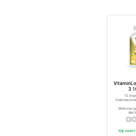
VitaminL
3 
TG (trig
Ondersteunt de
Moleculair ge
Met 
Op voorr