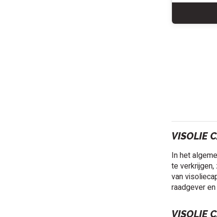
VISOLIE 
In het algem
te verkrijgen
van visolieca
raadgever en h
VISOLIE 