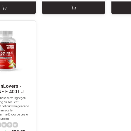
inLovers -
E E 400 I.U.
 bescherming tegen
ing en zonlicht
t behoud van gezonde
aamscellen
tamine E voor de beste
opname