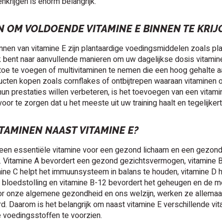
nkrijgen is enorm belangrijk.
 OM VOLDOENDE VITAMINE E BINNEN TE KRIJ
nen van vitamine E zijn plantaardige voedingsmiddelen zoals pla
 bent naar aanvullende manieren om uw dagelijkse dosis vitamin
toe te voegen of multivitaminen te nemen die een hoog gehalte a
ducten kopen zoals cornflakes of ontbijtrepen waaraan vitaminen 
hun prestaties willen verbeteren, is het toevoegen van een vita
oor te zorgen dat u het meeste uit uw training haalt en tegelijke
TAMINEN NAAST VITAMINE E?
 een essentiële vitamine voor een gezond lichaam en een gezonde
jn. Vitamine A bevordert een gezond gezichtsvermogen, vitamine
mine C helpt het immuunsysteem in balans te houden, vitamine D he
 bloedstolling en vitamine B-12 bevordert het geheugen en de me
voor onze algemene gezondheid en ons welzijn, werken ze alle
 Daarom is het belangrijk om naast vitamine E verschillende vit
 voedingsstoffen te voorzien.