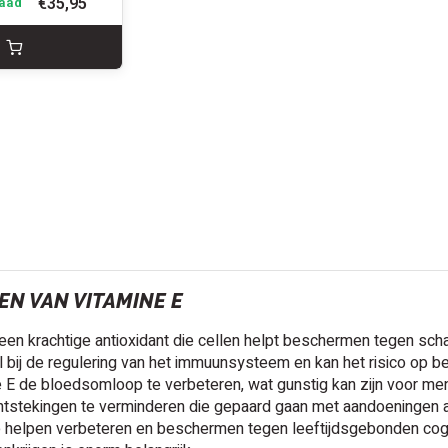
€35,95
aad
N VAN VITAMINE E
 een krachtige antioxidant die cellen helpt beschermen tegen sch
ol bij de regulering van het immuunsysteem en kan het risico op
e E de bloedsomloop te verbeteren, wat gunstig kan zijn voor m
tstekingen te verminderen die gepaard gaan met aandoeningen als 
e helpen verbeteren en beschermen tegen leeftijdsgebonden cogn