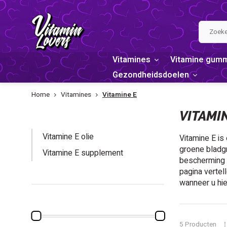
Vitamines
Vitamine gum
Gezondheidsdoelen
Home
Vitamines
Vitamine E
VITAMINE E
VITAMI
Vitamine E olie
Vitamine E is
groene bladgr
Vitamine E supplement
bescherming t
pagina vertel
wanneer u hie
PRIJS
5 Producten