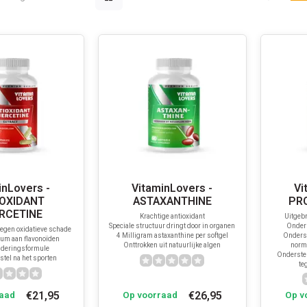
inLovers -
VitaminLovers -
Vi
IOXIDANT
ASTAXANTHINE
PR
RCETINE
Krachtige antioxidant
Uitgeb
Speciale structuur dringt door in organen
Onders
egen oxidatieve schade
4 Milligram astaxanthine per softgel
Onders
um aan flavonoïden
Onttrokken uit natuurlijke algen
norma
uderingsformule
Onderste
rstel na het sporten
te
€21,95
€26,95
aad
Op voorraad
Op v