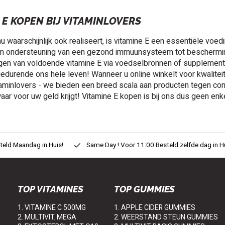
 E KOPEN BIJ VITAMINLOVERS
nu waarschijnlijk ook realiseert, is vitamine E een essentiële vo
Van ondersteuning van een gezond immuunsysteem tot bescherming
jgen van voldoende vitamine E via voedselbronnen of supplemente
durende ons hele leven! Wanneer u online winkelt voor kwaliteit
taminlovers - we bieden een breed scala aan producten tegen concu
ar voor uw geld krijgt! Vitamine E kopen is bij ons dus geen enk
eld Maandag in Huis!
Same Day ! Voor 11:00 Besteld zelfde dag in H
TOP VITAMINES
TOP GUMMIES
1. VITAMINE C 500MG
1. APPLE CIDER GUMMIES
2. MULTIVIT. MEGA
2. WEERSTAND STEUN GUMMIES