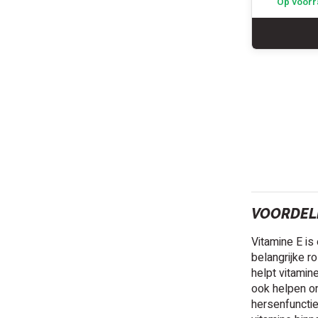
Op voorr
VOORDELE
Vitamine E is
belangrijke r
helpt vitamin
ook helpen on
hersenfuncti