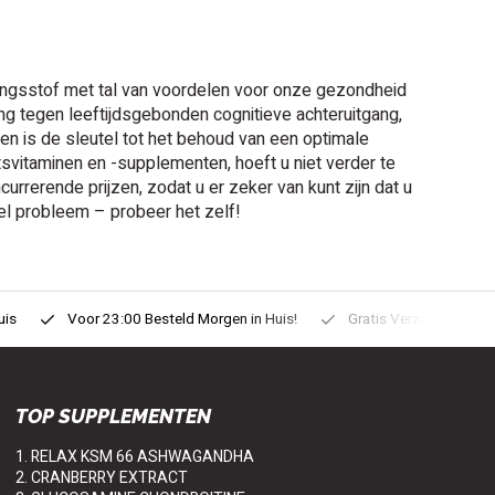
edingsstof met tal van voordelen voor onze gezondheid
 tegen leeftijdsgebonden cognitieve achteruitgang,
n is de sleutel tot het behoud van een optimale
svitaminen en -supplementen, hoeft u niet verder te
rrerende prijzen, zodat u er zeker van kunt zijn dat u
el probleem – probeer het zelf!
uis
Voor 23:00 Besteld Morgen in Huis!
Gratis Verzonden vanaf
TOP SUPPLEMENTEN
1. RELAX KSM 66 ASHWAGANDHA
2. CRANBERRY EXTRACT