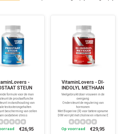
taminLovers -
VitaminLovers - DI-
OSTAAT STEUN
INDOLYL METHAAN
reide formule voor de man
Veelgebruikt door vrouwen in de
teunt de prostaatfunctie
overgang
teunt instandhouding van
Ondersteunt de regulering van
le testosterongehalten
hormonen
unt bescherming van cellen
Met Bioperine (R) voor betere opname
gen oxidatieve stress
DIM verrijkt met choline en vitamine E
€26,95
€29,95
oorraad
Op voorraad