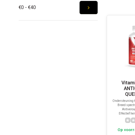
€0 - €40
Vitam
ANT
QUE
Ondersteuning t
Breed spectr
Antivero
Effectief he
Op voorr