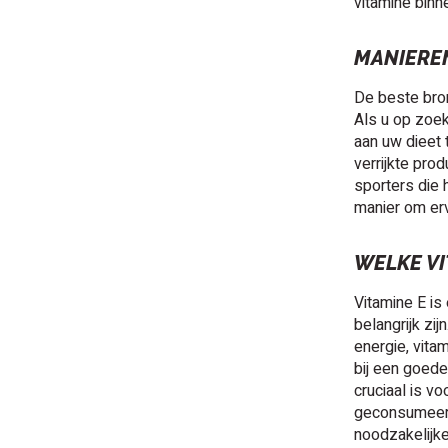
vitamine binne
MANIEREN
De beste bron
Als u op zoek
aan uw dieet 
verrijkte pro
sporters die 
manier om erv
WELKE VI
Vitamine E is
belangrijk zi
energie, vita
bij een goede
cruciaal is 
geconsumeerd.
noodzakelijke