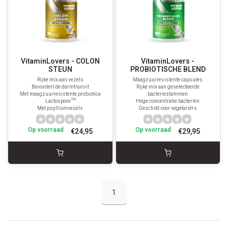
VitaminLovers - COLON
VitaminLovers -
STEUN
PROBIOTISCHE BLEND
Rijke mix aan vezels
Maagzuurresistente capsules
Bevordert de darmtransit
Rijke mix aan geselecteerde
Met maagzuurresistente probiotica
bacteriestammen
Lactospore™
Hoge concentratie bacteriën
Met psylliumvezels
Geschikt voor vegetariërs
Op voorraad
Op voorraad
€24,95
€29,95
1