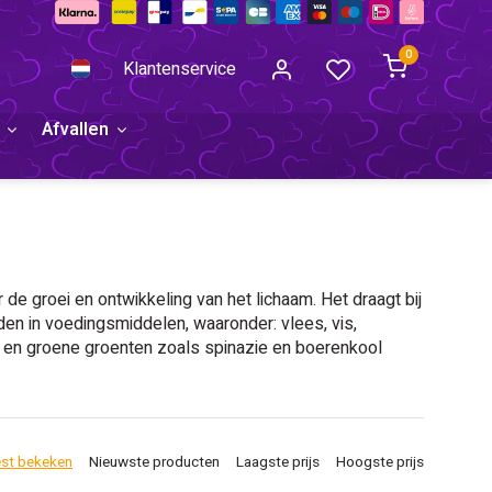
0
Klantenservice
Afvallen
 de groei en ontwikkeling van het lichaam. Het draagt bij
en in voedingsmiddelen, waaronder: vlees, vis,
en en groene groenten zoals spinazie en boerenkool
st bekeken
Nieuwste producten
Laagste prijs
Hoogste prijs