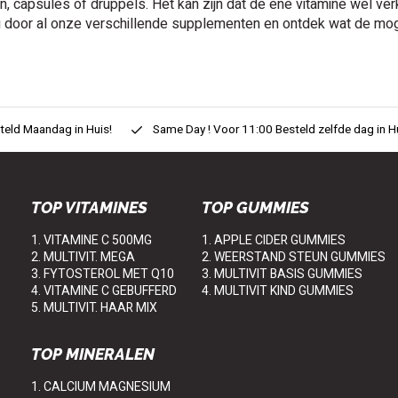
n, capsules of druppels. Het kan zijn dat de ene vitamine wel verk
g door al onze verschillende supplementen en ontdek wat de mog
eld Maandag in Huis!
Same Day ! Voor 11:00 Besteld zelfde dag in H
TOP VITAMINES
TOP GUMMIES
1. VITAMINE C 500MG
1. APPLE CIDER GUMMIES
2. MULTIVIT. MEGA
2. WEERSTAND STEUN GUMMIES
3. FYTOSTEROL MET Q10
3. MULTIVIT BASIS GUMMIES
4. VITAMINE C GEBUFFERD
4. MULTIVIT KIND GUMMIES
5. MULTIVIT. HAAR MIX
TOP MINERALEN
1. CALCIUM MAGNESIUM