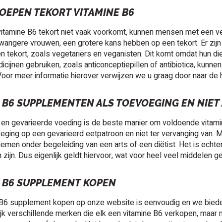
OEPEN TEKORT VITAMINE B6
itamine B6 tekort niet vaak voorkomt, kunnen mensen met een v
angere vrouwen, een grotere kans hebben op een tekort. Er zij
 tekort, zoals vegetariërs en veganisten. Dit komt omdat hun di
cijnen gebruiken, zoals anticonceptiepillen of antibiotica, kunne
Voor meer informatie hierover verwijzen we u graag door naar de hu
 B6 SUPPLEMENTEN ALS TOEVOEGING EN NIET
en gevarieerde voeding is de beste manier om voldoende vitamin
eging op een gevarieerd eetpatroon en niet ter vervanging van.
men onder begeleiding van een arts of een diëtist. Het is echter
 zijn. Dus eigenlijk geldt hiervoor, wat voor heel veel middelen ge
 B6 SUPPLEMENT KOPEN
 B6 supplement kopen op onze website is eenvoudig en we biede
jk verschillende merken die elk een vitamine B6 verkopen, maar 