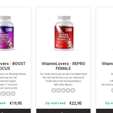
overs - BOOST
VitaminLovers - REPRO
Vitam
OCUS
FEMALE
ieri en Rhodiola Rosea
Ter ondersteuning van de vruchtbaarheid
N
rdering van het
Verrijkt met foliumzuur en vitamine E
ratievermogen
Ondersteunt de hormoonbalans
GA
etyl L-Tyrosine
Met Vitex Agnus
Verrijkt m
 met vitamine B6
€19,95
€22,95
aad
Op voorraad
Op v