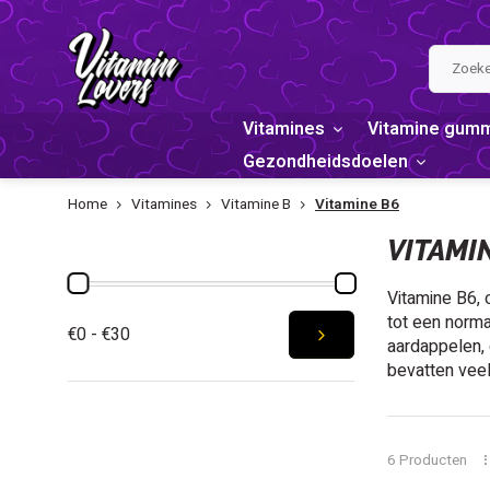
Vitamines
Vitamine gum
Gezondheidsdoelen
Home
Vitamines
Vitamine B
Vitamine B6
PRIJS
VITAMI
Vitamine B6, 
tot een norma
€0 - €30
aardappelen, 
bevatten veel
6 Producten