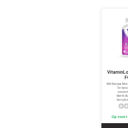
VitaminL
F
Met Bacopa Monn
Ter bevo
concent
Met N-Ac
Verrijkt
Op voorr