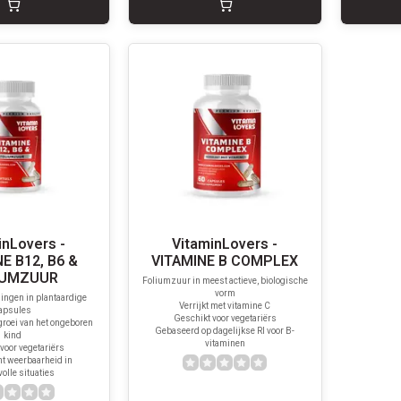
inLovers -
VitaminLovers -
E B12, B6 &
VITAMINE B COMPLEX
IUMZUUR
Foliumzuur in meest actieve, biologische
vorm
dingen in plantaardige
Verrijkt met vitamine C
apsules
Geschikt voor vegetariërs
roei van het ongeboren
Gebaseerd op dagelijkse RI voor B-
kind
vitaminen
voor vegetariërs
t weerbaarheid in
olle situaties