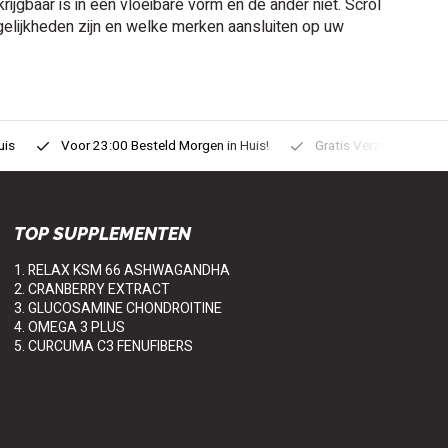
rijgbaar is in een vloeibare vorm en de ander niet. Scrol
elijkheden zijn en welke merken aansluiten op uw
uis
Voor 23:00 Besteld Morgen in Huis!
Gratis Verzonden vanaf
TOP SUPPLEMENTEN
1. RELAX KSM 66 ASHWAGANDHA
2. CRANBERRY EXTRACT
3. GLUCOSAMINE CHONDROITINE
4. OMEGA 3 PLUS
5. CURCUMA C3 FENUFIBERS