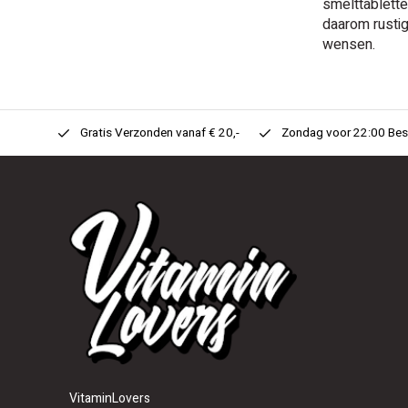
smelttablette
daarom rusti
wensen.
n Huis!
Gratis Verzonden vanaf € 20,-
Zondag voor 22:00 Best
VitaminLovers