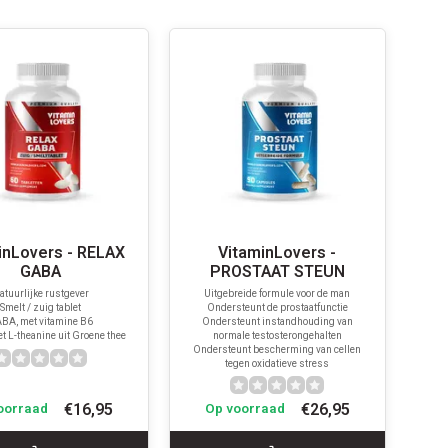
inLovers - RELAX
VitaminLovers -
GABA
PROSTAAT STEUN
atuurlijke rustgever
Uitgebreide formule voor de man
Smelt / zuig tablet
Ondersteunt de prostaatfunctie
BA, met vitamine B6
Ondersteunt instandhouding van
et L-theanine uit Groene thee
normale testosterongehalten
Ondersteunt bescherming van cellen
tegen oxidatieve stress
€16,95
€26,95
oorraad
Op voorraad