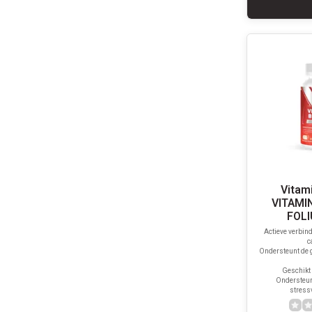
Vitam
VITAMIN
FOL
Actieve verbin
c
Ondersteunt de g
Geschikt 
Ondersteun
stressv