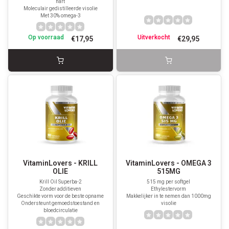
hart
Moleculair gedistilleerde visolie
Met 30% omega-3
Op voorraad
Uitverkocht
€17,95
€29,95
VitaminLovers - KRILL
VitaminLovers - OMEGA 3
OLIE
515MG
Krill Oil Superba-2
515 mg per softgel
Zonder additieven
Ethylestervorm
Geschikte vorm voor de beste opname
Makkelijker in te nemen dan 1000mg
Ondersteunt gemoedstoestand en
visolie
bloedcirculatie