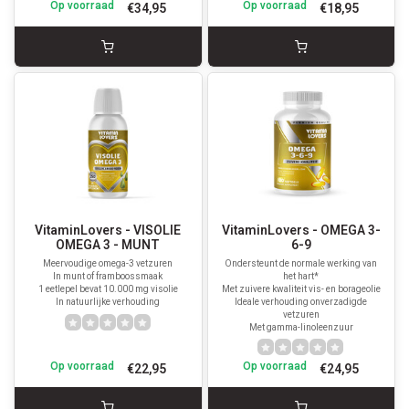
Op voorraad
Op voorraad
€34,95
€18,95
VitaminLovers - VISOLIE
VitaminLovers - OMEGA 3-
OMEGA 3 - MUNT
6-9
Meervoudige omega-3 vetzuren
Ondersteunt de normale werking van
In munt of framboossmaak
het hart*
1 eetlepel bevat 10.000 mg visolie
Met zuivere kwaliteit vis- en borageolie
In natuurlijke verhouding
Ideale verhouding onverzadigde
vetzuren
Met gamma-linoleenzuur
Op voorraad
Op voorraad
€22,95
€24,95