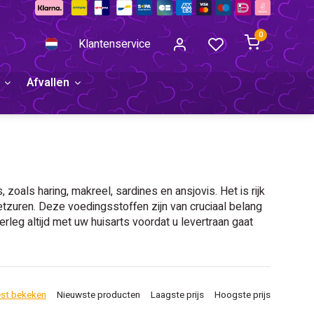
0
Klantenservice
Afvallen
oals haring, makreel, sardines en ansjovis. Het is rijk
tzuren. Deze voedingsstoffen zijn van cruciaal belang
leg altijd met uw huisarts voordat u levertraan gaat
st bekeken
Nieuwste producten
Laagste prijs
Hoogste prijs