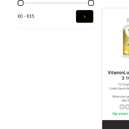
€0 - €35
VitaminL
3 
TG (trig
Ondersteunt de
Moleculair ge
Met 
Op voorr