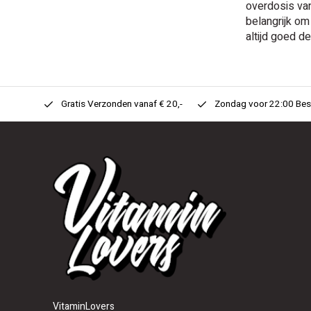
overdosis van
belangrijk om
altijd goed d
n Huis!
Gratis Verzonden vanaf € 20,-
Zondag voor 22:00 Best
VitaminLovers