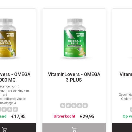
overs - OMEGA
VitaminLovers - OMEGA
Vitam
1000 MG
3 PLUS
lyceridenvorm)
 normale werking van
hart
Geschikte
distilleerde visolie
Onderst
30% omega-3
€17,95
€29,95
aad
Uitverkocht
Op v