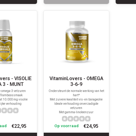
vers - VISOLIE
VitaminLovers - OMEGA
 3 - MUNT
3-6-9
 omega-3 vetzuren
Ondersteunt de normale werking van het
f framboossmaak
hart*
vat 10.000 mg visolie
Met zuivere kwaliteit vis- en borageolie
lijke verhouding
Ideale verhouding onverzadigde
vetzuren
Met gamma-linoleenzuur
€22,95
€24,95
aad
Op voorraad