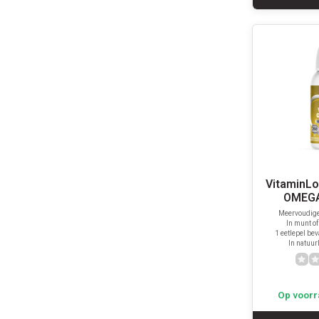
VitaminLo
OMEGA
Meervoudige
In munt o
1 eetlepel be
In natuur
Op voorr