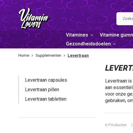
Vitamines
Vitamine gum
Gezondheidsdoelen
Home
Supplementen
Levertraan
LEVERTRAAN
LEVER
Levertraan capsules
Levertraan is
aan essentiël
Levertraan pillen
voor onze gez
Levertraan tabletten
gebruiken, om
PRIJS
6 Producten