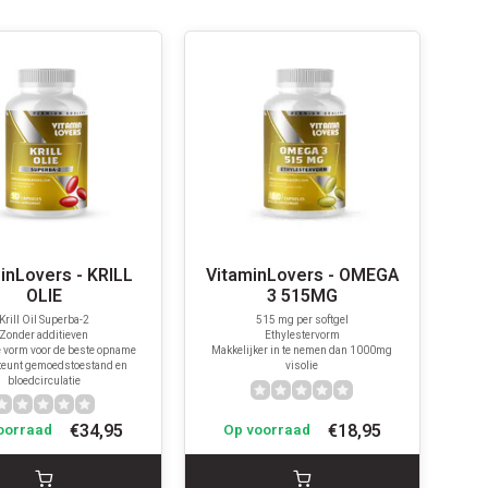
inLovers - KRILL
VitaminLovers - OMEGA
OLIE
3 515MG
Krill Oil Superba-2
515 mg per softgel
Zonder additieven
Ethylestervorm
 vorm voor de beste opname
Makkelijker in te nemen dan 1000mg
eunt gemoedstoestand en
visolie
bloedcirculatie
€34,95
€18,95
oorraad
Op voorraad