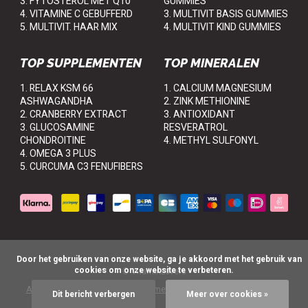
3. FYTOSTEROL MET Q10
GUMMIES
4. VITAMINE C GEBUFFERD
3. MULTIVIT BASIS GUMMIES
5. MULTIVIT. HAAR MIX
4. MULTIVIT KIND GUMMIES
TOP SUPPLEMENTEN
TOP MINERALEN
1. RELAX KSM 66
1. CALCIUM MAGNESIUM
ASHWAGANDHA
2. ZINK METHIONINE
2. CRANBERRY EXTRACT
3. ANTIOXIDANT
3. GLUCOSAMINE
RESVERATROL
CHONDROITINE
4. METHYL SULFONYL
4. OMEGA 3 PLUS
5. CURCUMA C3 FENUFIBERS
      Door het gebruiken van onze website, ga je akkoord met het gebruik van 
cookies om onze website te verbeteren.

© VitaminLovers
Algemene voorwaarden
Disclaimer
Privacy Policy
Sitemap
Dit bericht verbergen
Meer over cookies »