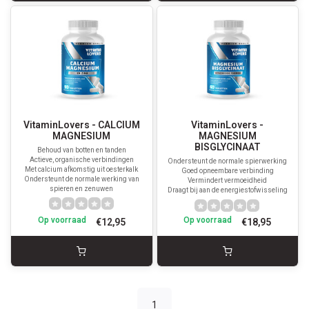
VitaminLovers - CALCIUM
VitaminLovers -
MAGNESIUM
MAGNESIUM
BISGLYCINAAT
Behoud van botten en tanden
Actieve, organische verbindingen
Ondersteunt de normale spierwerking
Met calcium afkomstig uit oesterkalk
Goed opneembare verbinding
Ondersteunt de normale werking van
Vermindert vermoeidheid
spieren en zenuwen
Draagt bij aan de energiestofwisseling
Op voorraad
Op voorraad
€12,95
€18,95
1