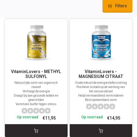
Filters
VitaminLovers - METHYL
VitaminLovers -
SULFONYL
MAGNESIUM CITRAAT
Natuurlijke vorm van organisch
Ondersteunt de energiestofwisseling
zwavel
Positieve invloed op de werking van
Verhoogt de energie
het zenuwstelsel
Draagt bij aan gezonde botten en
Helpt vermoeidheid verminderen
gewrichten
Best opneembare vorm
Vormt een buffer tegen stress
Op voorraad
Op voorraad
€11,95
€14,95