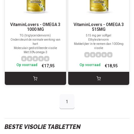
VitaminLovers - OMEGA 3
VitaminLovers - OMEGA 3
1000 MG
515MG
TG (triglyceridenvorm)
515 mg per softgel
Ondersteunt de normale werking van
Ethylestervorm
hart
Makkelijker in te nemen dan 1000mg
Moleculair gedistilleerde visolie
visolie
Met 30% omega-3
Op voorraad
Op voorraad
€17,95
€18,95
1
BESTE VISOLIE TABLETTEN