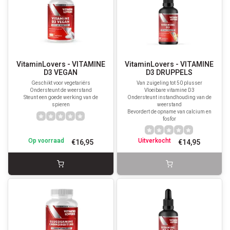
VitaminLovers - VITAMINE
VitaminLovers - VITAMINE
D3 VEGAN
D3 DRUPPELS
Geschikt voor vegetariërs
Van zuigeling tot 50 plusser
Ondersteunt de weerstand
Vloeibare vitamine D3
Steunt een goede werking van de
Ondersteunt instandhouding van de
spieren
weerstand
Bevordert de opname van calcium en
fosfor
Op voorraad
Uitverkocht
€16,95
€14,95