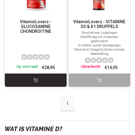
VitaminLovers -
VitaminLovers - VITAMINE
GLUCOSAMINE
D3 & K1 DRUPPELS
CHONDROITINE
Geschikt voor zuigelingen
Vanaf 8e dag t/m 3 maanden
geadviseerd
In olijfolie, zonder toevoegingen
Vitamine K1 draagt bij tot een normale
bloedstolling
Op voorraad
Uitverkocht
€28,95
€14,95
1
WAT IS VITAMINE D?