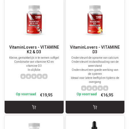
VitaminLovers - VITAMINE
VitaminLovers - VITAMINE
K2 & D3
D3
Kleine, gemakkelijk in te nemen softgel
Ondersteunt de opname van calcium
Combinatie van vitamine K2 en
Ondersteunt instandhouding van de
vitamine D3
weerstand
In olijfolie
Ondersteunt een goede werking van
de spieren
Ideaal voor latere leeftijd en tijdens de
overgang
Op voorraad
Op voorraad
€19,95
€16,95