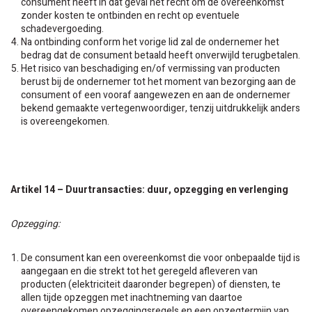
consument heeft in dat geval het recht om de overeenkomst
zonder kosten te ontbinden en recht op eventuele
schadevergoeding.
Na ontbinding conform het vorige lid zal de ondernemer het
bedrag dat de consument betaald heeft onverwijld terugbetalen.
Het risico van beschadiging en/of vermissing van producten
berust bij de ondernemer tot het moment van bezorging aan de
consument of een vooraf aangewezen en aan de ondernemer
bekend gemaakte vertegenwoordiger, tenzij uitdrukkelijk anders
is overeengekomen.
Artikel 14 – Duurtransacties: duur, opzegging en verlenging
Opzegging:
De consument kan een overeenkomst die voor onbepaalde tijd is
aangegaan en die strekt tot het geregeld afleveren van
producten (elektriciteit daaronder begrepen) of diensten, te
allen tijde opzeggen met inachtneming van daartoe
overeengekomen opzeggingsregels en een opzegtermijn van