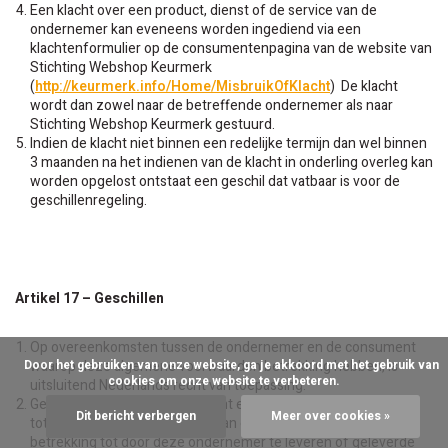
Een klacht over een product, dienst of de service van de
ondernemer kan eveneens worden ingediend via een
klachtenformulier op de consumentenpagina van de website van
Stichting Webshop Keurmerk
(
http://keurmerk.info/Home/MisbruikOfKlacht
) De klacht
wordt dan zowel naar de betreffende ondernemer als naar
Stichting Webshop Keurmerk gestuurd.
Indien de klacht niet binnen een redelijke termijn dan wel binnen
3 maanden na het indienen van de klacht in onderling overleg kan
worden opgelost ontstaat een geschil dat vatbaar is voor de
geschillenregeling.
Artikel 17 – Geschillen
Op overeenkomsten tussen de ondernemer en de consument
waarop deze algemene voorwaarden betrekking hebben, is
      Door het gebruiken van onze website, ga je akkoord met het gebruik van 
cookies om onze website te verbeteren.

uitsluitend Nederlands recht van toepassing.
Geschillen tussen de consument en de ondernemer over de
Dit bericht verbergen
Meer over cookies »
totstandkoming of uitvoering van overeenkomsten met
betrekking tot door deze ondernemer te leveren of geleverde