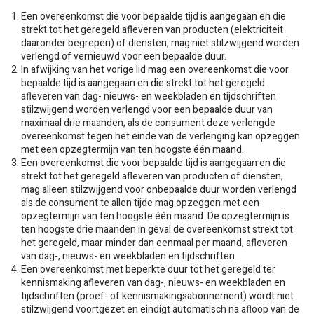
Een overeenkomst die voor bepaalde tijd is aangegaan en die
strekt tot het geregeld afleveren van producten (elektriciteit
daaronder begrepen) of diensten, mag niet stilzwijgend worden
verlengd of vernieuwd voor een bepaalde duur.
In afwijking van het vorige lid mag een overeenkomst die voor
bepaalde tijd is aangegaan en die strekt tot het geregeld
afleveren van dag- nieuws- en weekbladen en tijdschriften
stilzwijgend worden verlengd voor een bepaalde duur van
maximaal drie maanden, als de consument deze verlengde
overeenkomst tegen het einde van de verlenging kan opzeggen
met een opzegtermijn van ten hoogste één maand.
Een overeenkomst die voor bepaalde tijd is aangegaan en die
strekt tot het geregeld afleveren van producten of diensten,
mag alleen stilzwijgend voor onbepaalde duur worden verlengd
als de consument te allen tijde mag opzeggen met een
opzegtermijn van ten hoogste één maand. De opzegtermijn is
ten hoogste drie maanden in geval de overeenkomst strekt tot
het geregeld, maar minder dan eenmaal per maand, afleveren
van dag-, nieuws- en weekbladen en tijdschriften.
Een overeenkomst met beperkte duur tot het geregeld ter
kennismaking afleveren van dag-, nieuws- en weekbladen en
tijdschriften (proef- of kennismakingsabonnement) wordt niet
stilzwijgend voortgezet en eindigt automatisch na afloop van de