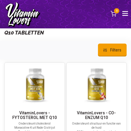
0
Terug
Q10 TABLETTEN
Filters
VitaminLovers -
VitaminLovers - CO-
FYTOSTEROL MET Q10
ENZUM Q10
Ondersteunt cholesterol
Ondersteunt structuur en functie van
Monacoline K uit Rode Gistrijst
de huid