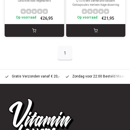
Geschikt voor vegetariërs
Q10 is een sterke anti-oxidant
Gelcapsules met een hoge dosering
Op voorraad
Op voorraad
€26,95
€21,95
1
Gratis Verzonden vanaf € 20,-
Zondag voor 22:00 Besteld Maandag 