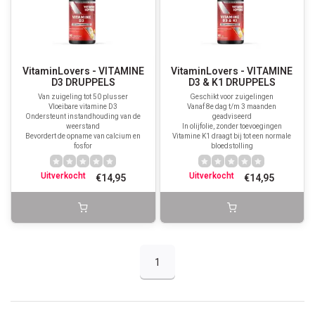
VitaminLovers - VITAMINE
VitaminLovers - VITAMINE
D3 DRUPPELS
D3 & K1 DRUPPELS
Van zuigeling tot 50 plusser
Geschikt voor zuigelingen
Vloeibare vitamine D3
Vanaf 8e dag t/m 3 maanden
Ondersteunt instandhouding van de
geadviseerd
weerstand
In olijfolie, zonder toevoegingen
Bevordert de opname van calcium en
Vitamine K1 draagt bij tot een normale
fosfor
bloedstolling
Uitverkocht
Uitverkocht
€14,95
€14,95
1